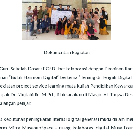
Dokumentasi kegiatan
Guru Sekolah Dasar (PGSD) berkolaborasi dengan Pimpinan Ran
n “Buluh Harmoni Digital” bertema “Tenang di Tengah Digital, D
egiatan project service learning mata kuliah Pendidikan Kewar
ak Dr. Mujtahidin, M.Pd., dilaksanakan di Masjid At-Taqwa Des
alangan pelajar.
as kebutuhan peningkatan literasi digital generasi muda dalam me
tform Mitra MusahubSpace – ruang kolaborasi digital Musa Fou