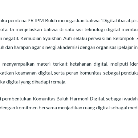
aku pembina PR IPM Buluh menegaskan bahwa “Digital ibarat pisa
fa. Ia menjelaskan bahwa di satu sisi teknologi digital membuk
ten negatif. Kemudian Syaikhan Aufi selaku perwakilan kelomp
h dan harapan agar sinergi akademisi dengan organisasi pelajar in
nyampaikan materi terkait ketahanan digital, meliputi identi
gkatkan keamanan digital, serta peran komunitas sebagai penduku
a digital yang dihadapi remaja.
si pembentukan Komunitas Buluh Harmoni Digital, sebagai wadah 
utup dengan komitmen bersama menjadikan ruang digital sebagai med