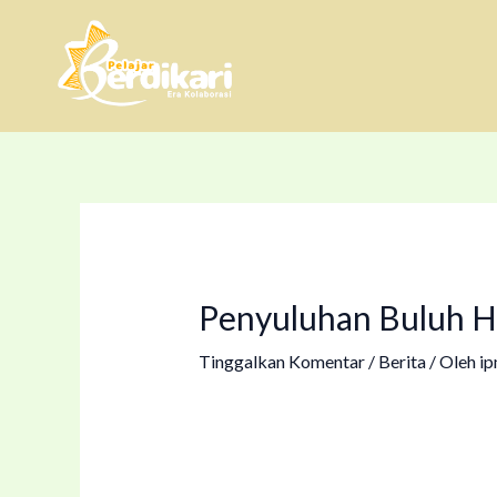
Lewati
Post
ke
navigation
konten
Penyuluhan Buluh 
Tinggalkan Komentar
/
Berita
/ Oleh
i