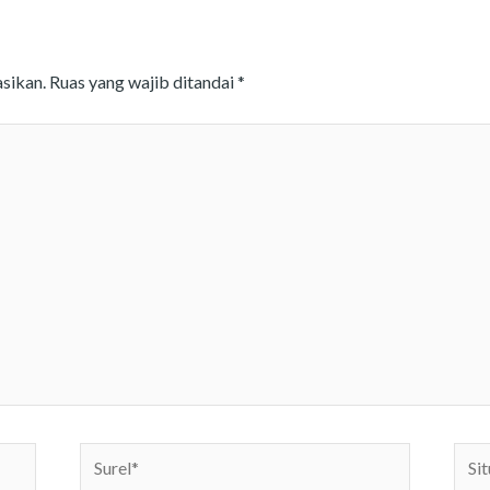
sikan.
Ruas yang wajib ditandai
*
Surel*
Situs
web