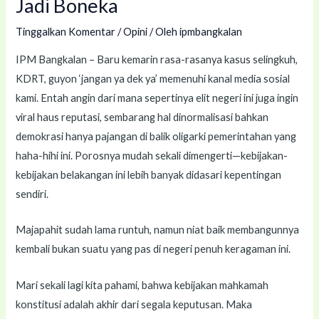
Jadi Boneka
Tinggalkan Komentar
/
Opini
/ Oleh
ipmbangkalan
IPM Bangkalan – Baru kemarin rasa-rasanya kasus selingkuh,
KDRT, guyon ‘jangan ya dek ya’ memenuhi kanal media sosial
kami. Entah angin dari mana sepertinya elit negeri ini juga ingin
viral haus reputasi, sembarang hal dinormalisasi bahkan
demokrasi hanya pajangan di balik oligarki pemerintahan yang
haha-hihi ini. Porosnya mudah sekali dimengerti—kebijakan-
kebijakan belakangan ini lebih banyak didasari kepentingan
sendiri.
Majapahit sudah lama runtuh, namun niat baik membangunnya
kembali bukan suatu yang pas di negeri penuh keragaman ini.
Mari sekali lagi kita pahami, bahwa kebijakan mahkamah
konstitusi adalah akhir dari segala keputusan. Maka