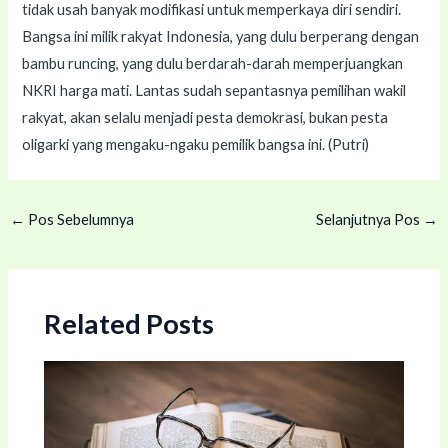
tidak usah banyak modifikasi untuk memperkaya diri sendiri.
Bangsa ini milik rakyat Indonesia, yang dulu berperang dengan
bambu runcing, yang dulu berdarah-darah memperjuangkan
NKRI harga mati. Lantas sudah sepantasnya pemilihan wakil
rakyat, akan selalu menjadi pesta demokrasi, bukan pesta
oligarki yang mengaku-ngaku pemilik bangsa ini. (Putri)
←
Pos Sebelumnya
Selanjutnya Pos
→
Related Posts