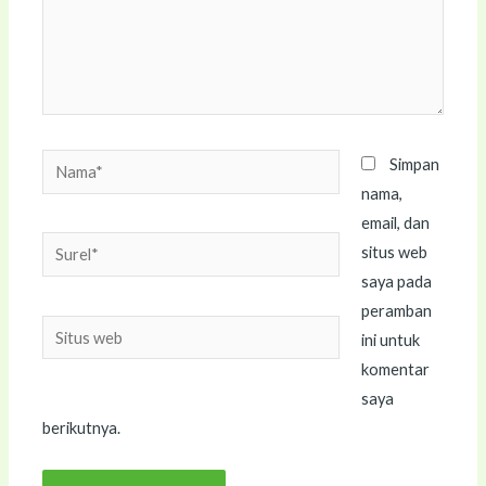
Nama*
Simpan
nama,
email, dan
Surel*
situs web
saya pada
peramban
Situs
ini untuk
web
komentar
saya
berikutnya.